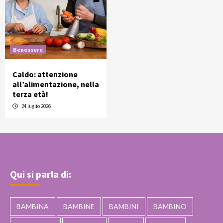
Benessere
Caldo: attenzione
all’alimentazione, nella
terza età!
24 luglio 2026
Qui si parla di:
BAMBINA
BAMBINE
BAMBINI
BAMBINO