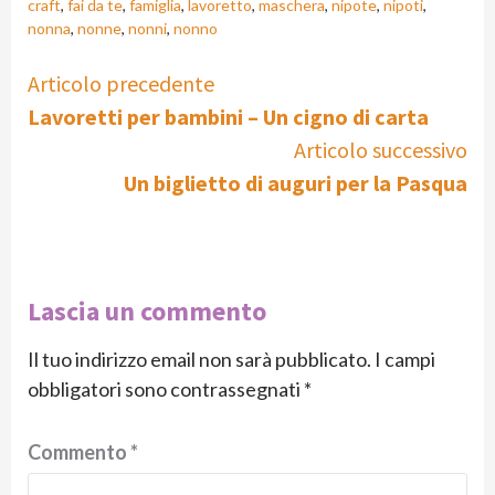
craft
,
fai da te
,
famiglia
,
lavoretto
,
maschera
,
nipote
,
nipoti
,
nonna
,
nonne
,
nonni
,
nonno
Continue
Articolo precedente
Lavoretti per bambini – Un cigno di carta
Reading
Articolo successivo
Un biglietto di auguri per la Pasqua
Lascia un commento
Il tuo indirizzo email non sarà pubblicato.
I campi
obbligatori sono contrassegnati
*
Commento
*