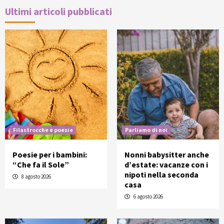
Ultimi articoli pubblicati
Filastrocche e poesie
Parliamo di noi
Poesie per i bambini:
Nonni babysitter anche
“Che fa il Sole”
d’estate: vacanze con i
nipoti nella seconda
8 agosto 2026
casa
6 agosto 2026