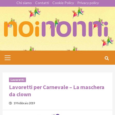
Skip
Chi siamo
Contatti
Cookie Policy
Privacy policy
to
content
Primary
Menu
Lavoretti
Lavoretti per Carnevale – La maschera
da clown
19 febbraio 2019