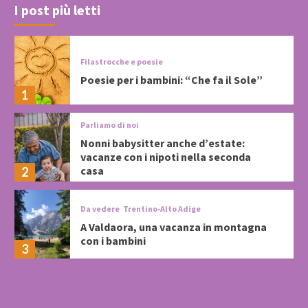
I post più letti
Filastrocche e poesie
Poesie per i bambini: “Che fa il Sole”
1
Parliamo di noi
Nonni babysitter anche d’estate:
vacanze con i nipoti nella seconda
casa
2
Da vedere
Trentino-Alto Adige
A Valdaora, una vacanza in montagna
con i bambini
3