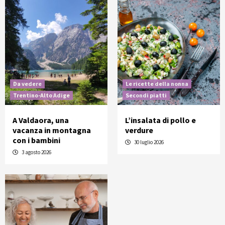
Da vedere
Le ricette della nonna
Trentino-Alto Adige
Secondi piatti
A Valdaora, una
L’insalata di pollo e
vacanza in montagna
verdure
con i bambini
30 luglio 2026
3 agosto 2026