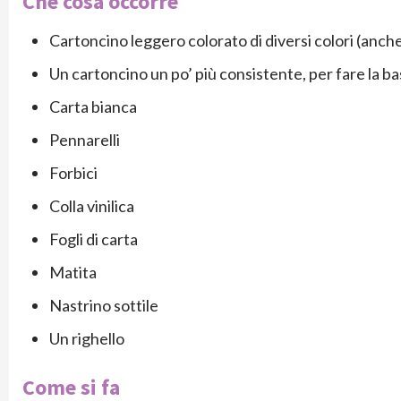
Che cosa occorre
Cartoncino leggero colorato di diversi colori (anch
Un cartoncino un po’ più consistente, per fare la b
Carta bianca
Pennarelli
Forbici
Colla vinilica
Fogli di carta
Matita
Nastrino sottile
Un righello
Come si fa