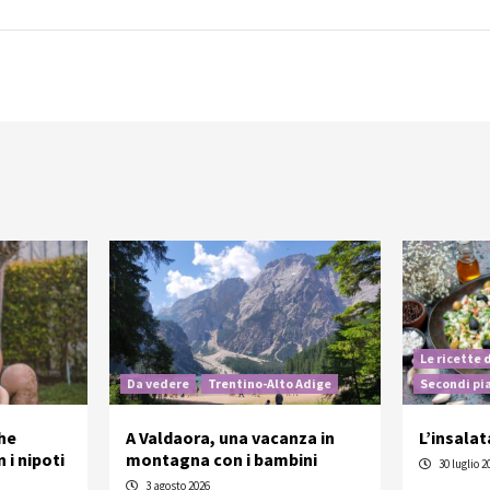
Le ricette 
Da vedere
Trentino-Alto Adige
Secondi pi
he
A Valdaora, una vacanza in
L’insalat
 i nipoti
montagna con i bambini
30 luglio 2
3 agosto 2026