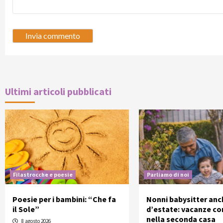
Ultimi articoli pubblicati
Filastrocche e poesie
Parliamo di noi
Poesie per i bambini: “Che fa
Nonni babysitter anc
il Sole”
d’estate: vacanze con
nella seconda casa
8 agosto 2026