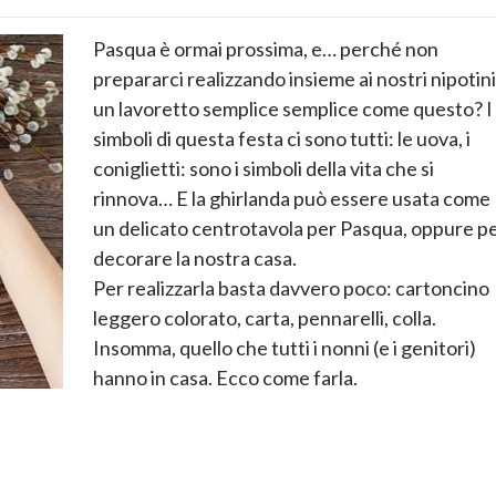
Pasqua è ormai prossima, e… perché non
prepararci realizzando insieme ai nostri nipotini
un lavoretto semplice semplice come questo? I
simboli di questa festa ci sono tutti: le uova, i
coniglietti: sono i simboli della vita che si
rinnova… E la ghirlanda può essere usata come
un delicato centrotavola per Pasqua, oppure p
decorare la nostra casa.
Per realizzarla basta davvero poco: cartoncino
leggero colorato, carta, pennarelli, colla.
Insomma, quello che tutti i nonni (e i genitori)
hanno in casa. Ecco come farla.