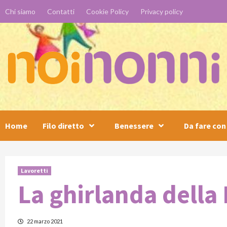
Skip
Chi siamo
Contatti
Cookie Policy
Privacy policy
to
content
Home
Filo diretto
Benessere
Da fare con 
Lavoretti
La ghirlanda della
22 marzo 2021