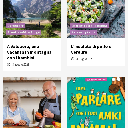
Da vedere
Le ricette della nonna
Trentino-Alto Adige
Secondi piatti
A Valdaora, una
L’insalata di pollo e
vacanza in montagna
verdure
con i bambini
30 luglio 2026
3 agosto 2026