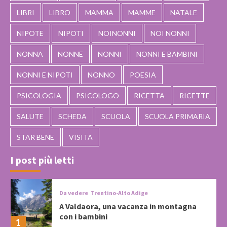
LIBRI
LIBRO
MAMMA
MAMME
NATALE
NIPOTE
NIPOTI
NOINONNI
NOI NONNI
NONNA
NONNE
NONNI
NONNI E BAMBINI
NONNI E NIPOTI
NONNO
POESIA
PSICOLOGIA
PSICOLOGO
RICETTA
RICETTE
SALUTE
SCHEDA
SCUOLA
SCUOLA PRIMARIA
STAR BENE
VISITA
I post più letti
Da vedere
Trentino-Alto Adige
A Valdaora, una vacanza in montagna
con i bambini
1