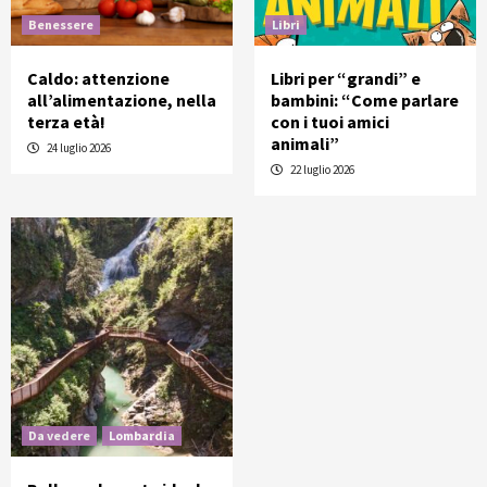
Benessere
Libri
Caldo: attenzione
Libri per “grandi” e
all’alimentazione, nella
bambini: “Come parlare
terza età!
con i tuoi amici
animali”
24 luglio 2026
22 luglio 2026
Da vedere
Lombardia