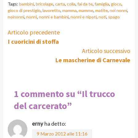
Tags:
bambini
,
bricolage
,
carta
,
colla
,
fai da te
,
famiglia
,
gioco
,
gioco di prestigio
,
lavoretto
,
mamma
,
mamme
,
matite
,
noi nonni
,
noinonni
,
nonni
,
nonni e bambini
,
nonni e nipoti
,
noti
,
spago
Continue
Articolo precedente
I cuoricini di stoffa
Reading
Articolo successivo
Le mascherine di Carnevale
1 commento su “
Il trucco
del carcerato
”
erny
ha detto:
9 Marzo 2012 alle 11:16