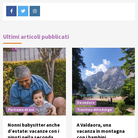
Facebook
Twitter
Instagram
Ultimi articoli pubblicati
Da vedere
Parliamo di noi
Trentino-Alto Adige
Nonni babysitter anche
A Valdaora, una
d’estate: vacanze con i
vacanza in montagna
nipoti nella seconda
con i bambini