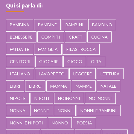
Qui si parla di:
BAMBINA
BAMBINE
BAMBINI
BAMBINO
BENESSERE
COMPITI
CRAFT
CUCINA
FAI DA TE
FAMIGLIA
FILASTROCCA
GENITORI
GIOCARE
GIOCO
GITA
ITALIANO
LAVORETTO
LEGGERE
LETTURA
LIBRI
LIBRO
MAMMA
MAMME
NATALE
NIPOTE
NIPOTI
NOINONNI
NOI NONNI
NONNA
NONNE
NONNI
NONNI E BAMBINI
NONNI E NIPOTI
NONNO
POESIA