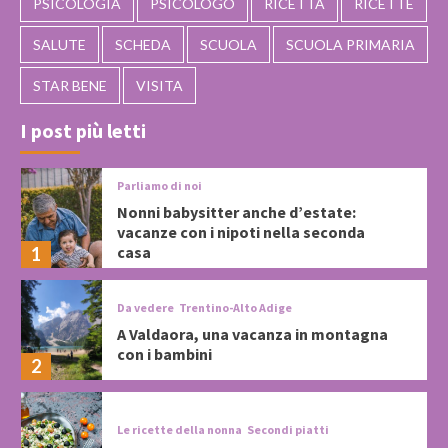
PSICOLOGIA
PSICOLOGO
RICETTA
RICETTE
SALUTE
SCHEDA
SCUOLA
SCUOLA PRIMARIA
STAR BENE
VISITA
I post più letti
Parliamo di noi
Nonni babysitter anche d’estate:
vacanze con i nipoti nella seconda
casa
1
Da vedere
Trentino-Alto Adige
A Valdaora, una vacanza in montagna
con i bambini
2
Le ricette della nonna
Secondi piatti