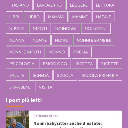
ITALIANO
LAVORETTO
LEGGERE
LETTURA
LIBRI
LIBRO
MAMMA
MAMME
NATALE
NIPOTE
NIPOTI
NOINONNI
NOI NONNI
NONNA
NONNE
NONNI
NONNI E BAMBINI
NONNI E NIPOTI
NONNO
POESIA
PSICOLOGIA
PSICOLOGO
RICETTA
RICETTE
SALUTE
SCHEDA
SCUOLA
SCUOLA PRIMARIA
STAR BENE
VISITA
I post più letti
Parliamo di noi
Nonni babysitter anche d’estate: