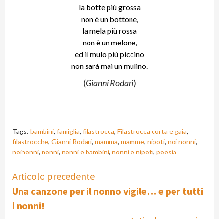
la botte più grossa
non è un bottone,
la mela più rossa
non è un melone,
ed il mulo più piccino
non sarà mai un mulino.
(
Gianni Rodari
)
Tags:
bambini
,
famiglia
,
filastrocca
,
Filastrocca corta e gaia
,
filastrocche
,
Gianni Rodari
,
mamma
,
mamme
,
nipoti
,
noi nonni
,
noinonni
,
nonni
,
nonni e bambini
,
nonni e nipoti
,
poesia
Continue
Articolo precedente
Una canzone per il nonno vigile… e per tutti
Reading
i nonni!