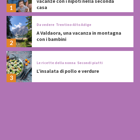
vacanze con i nipoti nella seconda
casa
1
Da vedere
Trentino-Alto Adige
A Valdaora, una vacanza in montagna
con i bambini
2
Le ricette della nonna
Secondi piatti
L’insalata di pollo e verdure
3