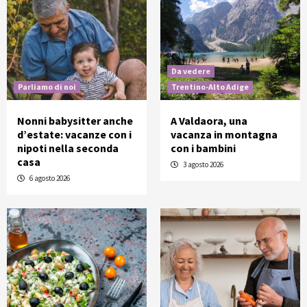
Da vedere
Parliamo di noi
Trentino-Alto Adige
Nonni babysitter anche
A Valdaora, una
d’estate: vacanze con i
vacanza in montagna
nipoti nella seconda
con i bambini
casa
3 agosto 2026
6 agosto 2026