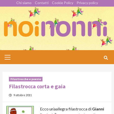
Skip
Chi siamo
Contatti
Cookie Policy
Privacy policy
to
content
Primary
Menu
Filastrocche e poesie
Filastrocca corta e gaia
9 ottobre 2011
Ecco un’aallegra filastrocca di
Gianni