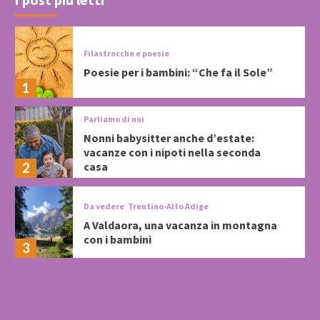
Filastrocche e poesie
Poesie per i bambini: “Che fa il Sole”
1
Parliamo di noi
Nonni babysitter anche d’estate:
vacanze con i nipoti nella seconda
casa
2
Da vedere
Trentino-Alto Adige
A Valdaora, una vacanza in montagna
con i bambini
3