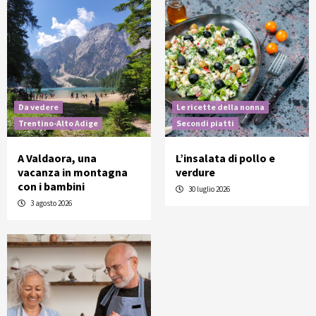
Da vedere
Le ricette della nonna
Trentino-Alto Adige
Secondi piatti
A Valdaora, una
L’insalata di pollo e
vacanza in montagna
verdure
con i bambini
30 luglio 2026
3 agosto 2026