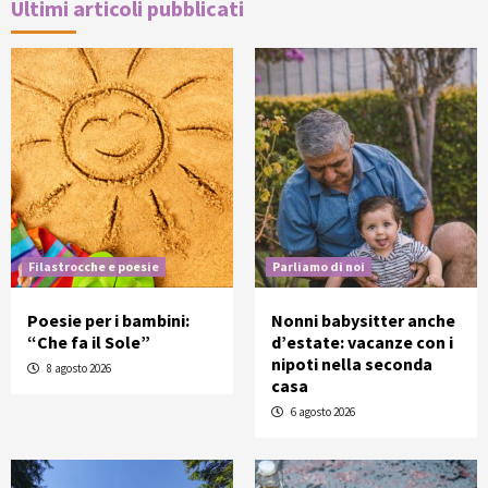
Ultimi articoli pubblicati
Filastrocche e poesie
Parliamo di noi
Poesie per i bambini:
Nonni babysitter anche
“Che fa il Sole”
d’estate: vacanze con i
nipoti nella seconda
8 agosto 2026
casa
6 agosto 2026