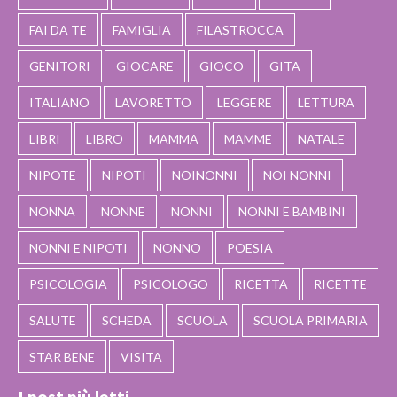
FAI DA TE
FAMIGLIA
FILASTROCCA
GENITORI
GIOCARE
GIOCO
GITA
ITALIANO
LAVORETTO
LEGGERE
LETTURA
LIBRI
LIBRO
MAMMA
MAMME
NATALE
NIPOTE
NIPOTI
NOINONNI
NOI NONNI
NONNA
NONNE
NONNI
NONNI E BAMBINI
NONNI E NIPOTI
NONNO
POESIA
PSICOLOGIA
PSICOLOGO
RICETTA
RICETTE
SALUTE
SCHEDA
SCUOLA
SCUOLA PRIMARIA
STAR BENE
VISITA
I post più letti