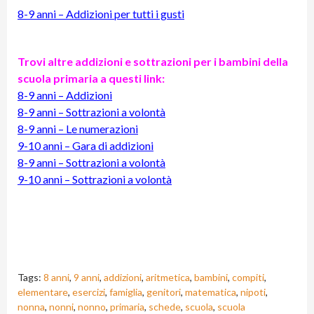
8-9 anni – Addizioni per tutti i gusti
Trovi altre addizioni e sottrazioni per i bambini della
scuola primaria a questi link:
8-9 anni – Addizioni
8-9 anni – Sottrazioni a volontà
8-9 anni – Le numerazioni
9-10 anni – Gara di addizioni
8-9 anni – Sottrazioni a volontà
9-10 anni – Sottrazioni a volontà
Tags:
8 anni
,
9 anni
,
addizioni
,
aritmetica
,
bambini
,
compiti
,
elementare
,
esercizi
,
famiglia
,
genitori
,
matematica
,
nipoti
,
nonna
,
nonni
,
nonno
,
primaria
,
schede
,
scuola
,
scuola