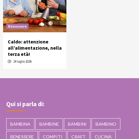
Benessere
Caldo: attenzione
all’alimentazione, nella
terza età!
24 luglio 2026
Qui si parla di:
BAMBINA
BAMBINE
BAMBINI
BAMBINO
BENESSERE
COMPITI
CRAFT
CUCINA