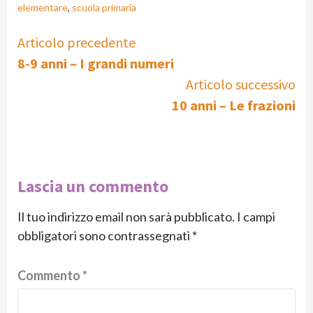
elementare
,
scuola primaria
Continue
Articolo precedente
8-9 anni – I grandi numeri
Reading
Articolo successivo
10 anni – Le frazioni
Lascia un commento
Il tuo indirizzo email non sarà pubblicato.
I campi
obbligatori sono contrassegnati
*
Commento
*