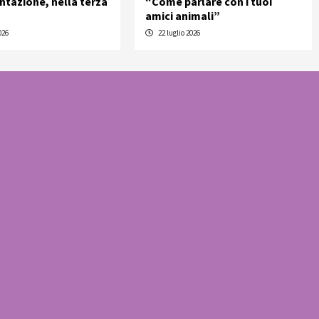
entazione, nella terza
“Come parlare con i tuoi
amici animali”
026
22 luglio 2026