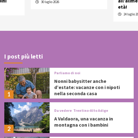
ini
all’alim
30 luglio 2026
età!
24 luglio 2
I post più letti
Parliamo di noi
Nonni babysitter anche
d’estate: vacanze con i nipoti
nella seconda casa
1
Da vedere
Trentino-Alto Adige
A Valdaora, una vacanza in
montagna con i bambini
2