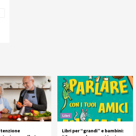
Libri
ttenzione
Libri per “grandi” e bambini: