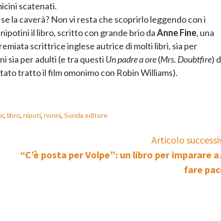
icini scatenati.
e la caverà? Non vi resta che scoprirlo leggendo con i
 nipotini il libro, scritto con grande brio da
Anne Fine
, una
remiata scrittrice inglese autrice di molti libri, sia per
i sia per adulti (e tra questi
Un padre a ore
(
Mrs. Doubtfire
) 
stato tratto il film omonimo con Robin Williams).
er
,
libro
,
nipoti
,
nonni
,
Sonda editore
Articolo successi
“C’è posta per Volpe”: un libro per imparare 
fare pac