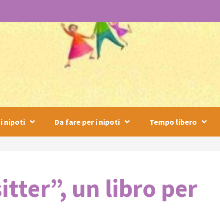
i nipoti
Da fare per i nipoti
Tempo libero
itter”, un libro per