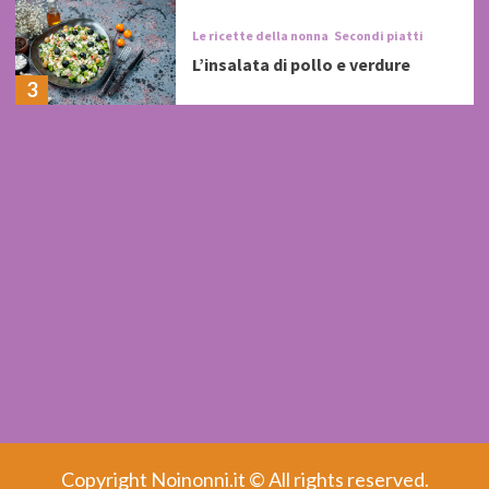
Le ricette della nonna
Secondi piatti
L’insalata di pollo e verdure
3
Copyright Noinonni.it © All rights reserved.