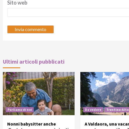
Sito web
Ultimi articoli pubblicati
Parliamo di noi
Da vedere
Trentino-Alto
Nonni babysitter anche
A Valdaora, una vaca