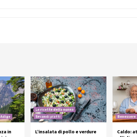
Le ricette della nonna
 Adige
Secondi piatti
Benessere
nza in
L’insalata di pollo e verdure
Caldo: a