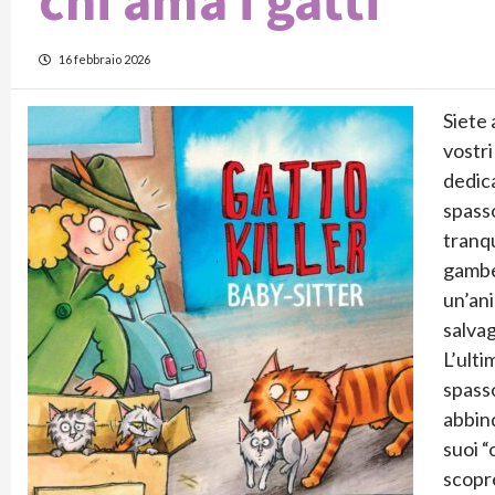
chi ama i gatti
16 febbraio 2026
Siete 
vostri
dedic
spasso
tranqu
gambe
un’ani
salva
L’ulti
spasso
abbind
suoi “
scopre