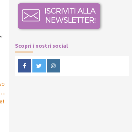
da
Scopri i nostri social
Facebook
Twitter
Instagram
vo
a…
e!