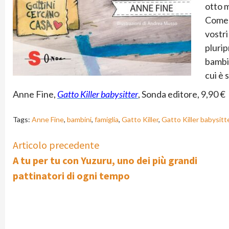
otto m
Come s
vostri
plurip
bambin
cui è 
Anne Fine,
Gatto Killer babysitter
, Sonda editore, 9,90 €
Tags:
Anne Fine
,
bambini
,
famiglia
,
Gatto Killer
,
Gatto Killer babysitt
Continue
Articolo precedente
A tu per tu con Yuzuru, uno dei più grandi
Reading
pattinatori di ogni tempo