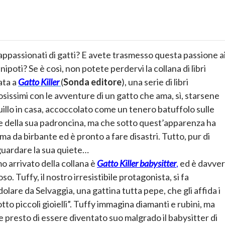
appassionati di gatti? E avete trasmesso questa passione a
 nipoti? Se è così, non potete perdervi la collana di libri
ata a
Gatto Killer
(
Sonda editore
), una serie di libri
sissimi con le avventure di un gatto che ama, sì, starsene
illo in casa, accoccolato come un tenero batuffolo sulle
 della sua padroncina, ma che sotto quest’apparenza ha
ma da birbante ed è pronto a fare disastri. Tutto, pur di
guardare la sua quiete…
mo arrivato della collana è
Gatto Killer babysitter
,
ed è davve
so. Tuffy, il nostro irresistibile protagonista, si fa
olare da Selvaggia, una gattina tutta pepe, che gli affida i
otto piccoli gioielli”. Tuffy immagina diamanti e rubini, ma
 presto di essere diventato suo malgrado il babysitter di