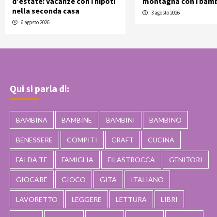
d’estate: vacanze con i nipoti
montagna con i bamb
nella seconda casa
3 agosto 2026
6 agosto 2026
Qui si parla di:
BAMBINA
BAMBINE
BAMBINI
BAMBINO
BENESSERE
COMPITI
CRAFT
CUCINA
FAI DA TE
FAMIGLIA
FILASTROCCA
GENITORI
GIOCARE
GIOCO
GITA
ITALIANO
LAVORETTO
LEGGERE
LETTURA
LIBRI