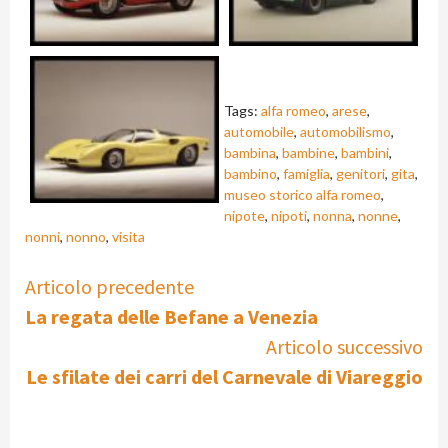
Tags:
alfa romeo
,
arese
,
automobile
,
automobilismo
,
bambina
,
bambine
,
bambini
,
bambino
,
famiglia
,
genitori
,
gita
,
museo storico alfa romeo
,
nipote
,
nipoti
,
nonna
,
nonne
,
nonni
,
nonno
,
visita
Continue
Articolo precedente
La regata delle Befane a Venezia
Reading
Articolo successivo
Le sfilate dei carri del Carnevale di Viareggio