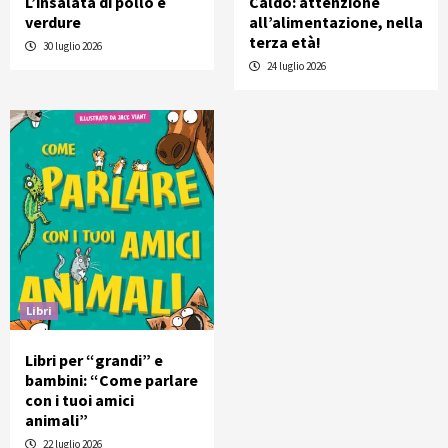
L’insalata di pollo e
Caldo: attenzione
verdure
all’alimentazione, nella
terza età!
30 luglio 2026
24 luglio 2026
Libri
Libri per “grandi” e
bambini: “Come parlare
con i tuoi amici
animali”
22 luglio 2026