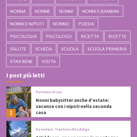
NONNA
NONNE
NONNI
NONNI E BAMBINI
NONNI E NIPOTI
NONNO
POESIA
PSICOLOGIA
PSICOLOGO
RICETTA
RICETTE
SALUTE
SCHEDA
SCUOLA
SCUOLA PRIMARIA
STAR BENE
VISITA
I post più letti
Parliamo di noi
Nonni babysitter anche d’estate:
vacanze con i nipoti nella seconda
casa
1
Da vedere
Trentino-Alto Adige