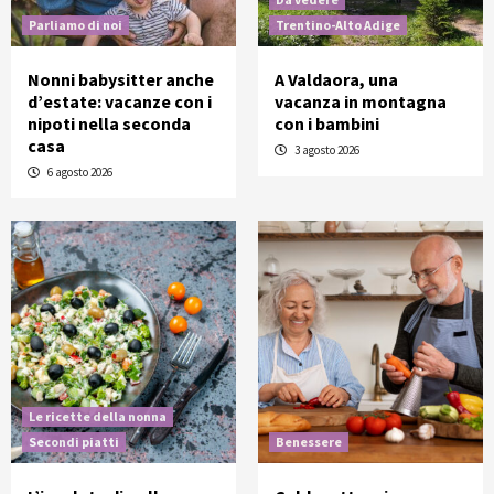
Parliamo di noi
Trentino-Alto Adige
Nonni babysitter anche
A Valdaora, una
d’estate: vacanze con i
vacanza in montagna
nipoti nella seconda
con i bambini
casa
3 agosto 2026
6 agosto 2026
Le ricette della nonna
Secondi piatti
Benessere