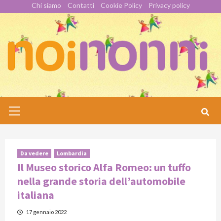
Skip
Chi siamo
Contatti
Cookie Policy
Privacy policy
to
content
Primary
Menu
Da vedere
Lombardia
Il Museo storico Alfa Romeo: un tuffo
nella grande storia dell’automobile
italiana
17 gennaio 2022