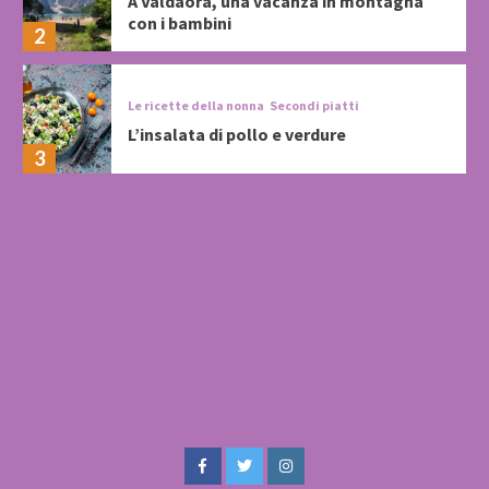
A Valdaora, una vacanza in montagna
con i bambini
2
Le ricette della nonna
Secondi piatti
L’insalata di pollo e verdure
3
Facebook
Twitter
Instagram