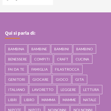
Qui si parla di:
BAMBINA
BAMBINE
BAMBINI
BAMBINO
BENESSERE
COMPITI
CRAFT
CUCINA
FAI DA TE
FAMIGLIA
FILASTROCCA
GENITORI
GIOCARE
GIOCO
GITA
ITALIANO
LAVORETTO
LEGGERE
LETTURA
LIBRI
LIBRO
MAMMA
MAMME
NATALE
NIPOTE
NIPOTI
NOINONNI
NOI NONNI