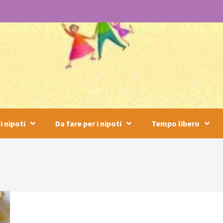
i nipoti
Da fare per i nipoti
Tempo libero