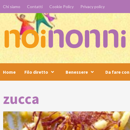
Skip
Chi siamo
Contatti
Cookie Policy
Privacy policy
to
content
Home
Filo diretto
Benessere
Da fare con 
zucca