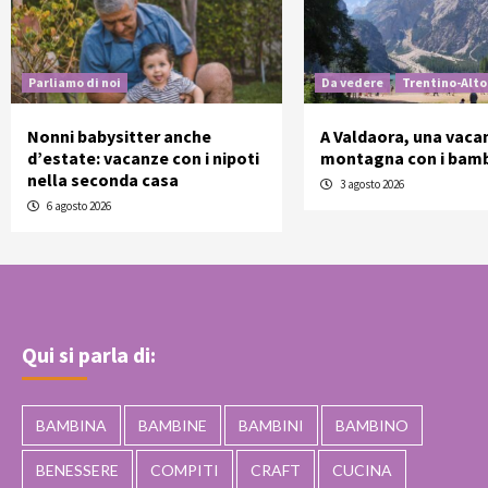
Parliamo di noi
Da vedere
Trentino-Alto
Nonni babysitter anche
A Valdaora, una vaca
d’estate: vacanze con i nipoti
montagna con i bamb
nella seconda casa
3 agosto 2026
6 agosto 2026
Qui si parla di:
BAMBINA
BAMBINE
BAMBINI
BAMBINO
BENESSERE
COMPITI
CRAFT
CUCINA