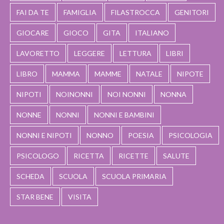
FAI DA TE
FAMIGLIA
FILASTROCCA
GENITORI
GIOCARE
GIOCO
GITA
ITALIANO
LAVORETTO
LEGGERE
LETTURA
LIBRI
LIBRO
MAMMA
MAMME
NATALE
NIPOTE
NIPOTI
NOINONNI
NOI NONNI
NONNA
NONNE
NONNI
NONNI E BAMBINI
NONNI E NIPOTI
NONNO
POESIA
PSICOLOGIA
PSICOLOGO
RICETTA
RICETTE
SALUTE
SCHEDA
SCUOLA
SCUOLA PRIMARIA
STAR BENE
VISITA