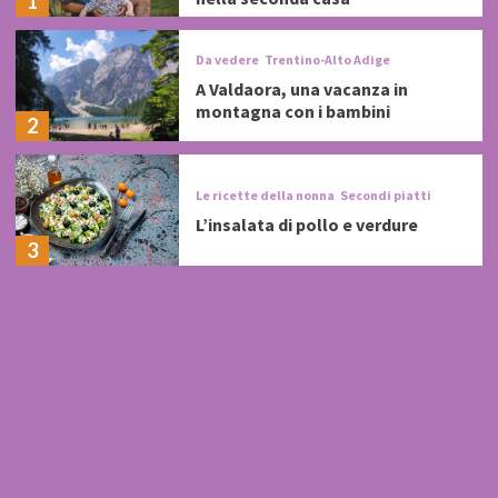
1
Da vedere
Trentino-Alto Adige
A Valdaora, una vacanza in
montagna con i bambini
2
Le ricette della nonna
Secondi piatti
L’insalata di pollo e verdure
3