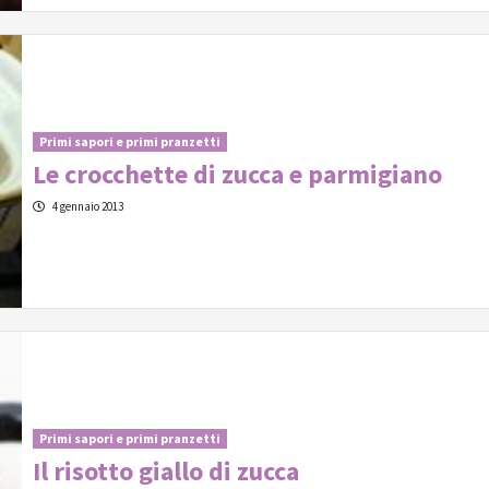
Primi sapori e primi pranzetti
Le crocchette di zucca e parmigiano
4 gennaio 2013
Primi sapori e primi pranzetti
Il risotto giallo di zucca