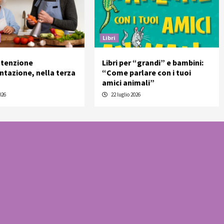
Libri
ttenzione
Libri per “grandi” e bambini:
entazione, nella terza
“Come parlare con i tuoi
amici animali”
026
22 luglio 2026