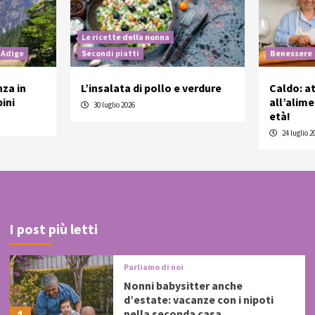
Le ricette della nonna
 Adige
Secondi piatti
Benessere
nza in
L’insalata di pollo e verdure
Caldo: a
ini
all’alim
30 luglio 2026
età!
24 luglio 2
I post più letti
Parliamo di noi
Nonni babysitter anche
d’estate: vacanze con i nipoti
nella seconda casa