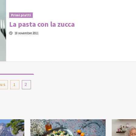
Primi piatti
La pasta con la zucca
18 novembre 2011
inazione
ous
1
2
li
coli