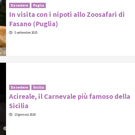
Da vedere
Puglia
In visita con i nipoti allo Zoosafari di
Fasano (Puglia)
5 settembre 2025
Da vedere
Sicilia
Acireale, il Carnevale più famoso della
Sicilia
23 gennaio 2024