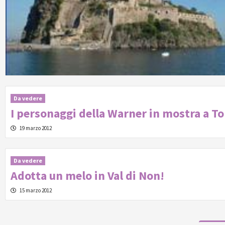
Da vedere
I personaggi della Warner in mostra a To
19 marzo 2012
Da vedere
Adotta un melo in Val di Non!
15 marzo 2012