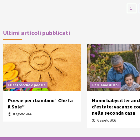
Pa
1
de
ar
Ultimi articoli pubblicati
Filastrocche e poesie
Parliamo di noi
Poesie per i bambini: “Che fa
Nonni babysitter anc
il Sole”
d’estate: vacanze con
nella seconda casa
8 agosto 2026
6 agosto 2026