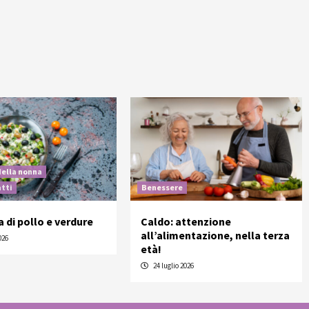
della nonna
atti
Benessere
a di pollo e verdure
Caldo: attenzione
all’alimentazione, nella terza
026
età!
24 luglio 2026