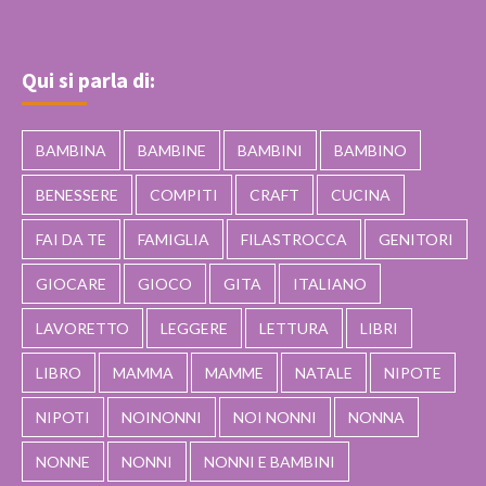
Qui si parla di:
BAMBINA
BAMBINE
BAMBINI
BAMBINO
BENESSERE
COMPITI
CRAFT
CUCINA
FAI DA TE
FAMIGLIA
FILASTROCCA
GENITORI
GIOCARE
GIOCO
GITA
ITALIANO
LAVORETTO
LEGGERE
LETTURA
LIBRI
LIBRO
MAMMA
MAMME
NATALE
NIPOTE
NIPOTI
NOINONNI
NOI NONNI
NONNA
NONNE
NONNI
NONNI E BAMBINI