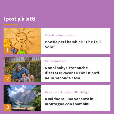
I post più letti
Filastrocche e poesie
Poesie per i bambini: “Che fa il
Sole”
1
Parliamo di noi
Nonni babysitter anche
d’estate: vacanze con i nipoti
nella seconda casa
2
Da vedere
Trentino-Alto Adige
A Valdaora, una vacanza in
montagna con i bambini
3