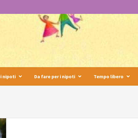
i nipoti
Da fare per i nipoti
Tempo libero