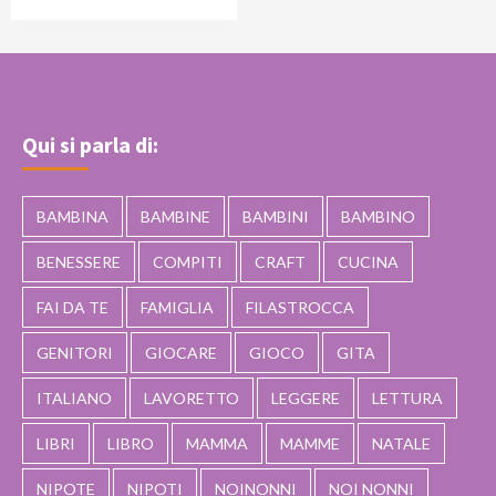
Qui si parla di:
BAMBINA
BAMBINE
BAMBINI
BAMBINO
BENESSERE
COMPITI
CRAFT
CUCINA
FAI DA TE
FAMIGLIA
FILASTROCCA
GENITORI
GIOCARE
GIOCO
GITA
ITALIANO
LAVORETTO
LEGGERE
LETTURA
LIBRI
LIBRO
MAMMA
MAMME
NATALE
NIPOTE
NIPOTI
NOINONNI
NOI NONNI