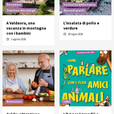
Da vedere
Le ricette della nonna
Trentino-Alto Adige
Secondi piatti
A Valdaora, una
L’insalata di pollo e
vacanza in montagna
verdure
con i bambini
30 luglio 2026
3 agosto 2026
Benessere
Libri