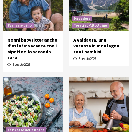
Da vedere
Parliamo di noi
Trentino-Alto Adige
Nonni babysitter anche
A Valdaora, una
d’estate: vacanze con i
vacanza in montagna
nipoti nella seconda
con i bambini
casa
3 agosto 2026
6 agosto 2026
Le ricette della nonna