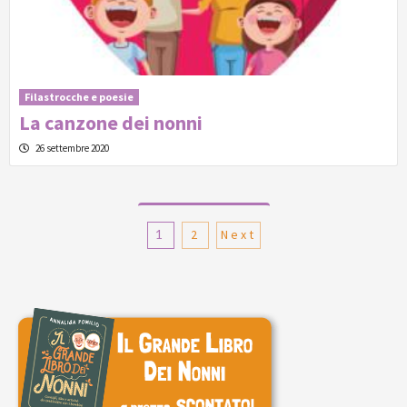
Filastrocche e poesie
La canzone dei nonni
26 settembre 2020
Paginazione
1
2
Next
degli
articoli