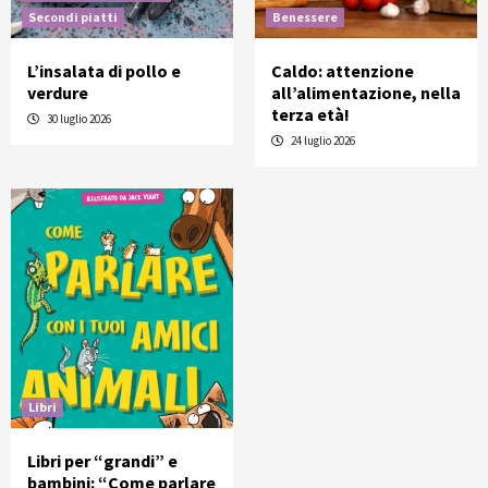
Secondi piatti
Benessere
L’insalata di pollo e
Caldo: attenzione
verdure
all’alimentazione, nella
terza età!
30 luglio 2026
24 luglio 2026
Libri
Libri per “grandi” e
bambini: “Come parlare