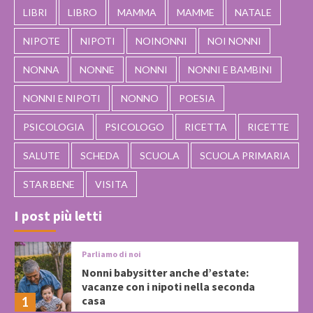
LIBRI
LIBRO
MAMMA
MAMME
NATALE
NIPOTE
NIPOTI
NOINONNI
NOI NONNI
NONNA
NONNE
NONNI
NONNI E BAMBINI
NONNI E NIPOTI
NONNO
POESIA
PSICOLOGIA
PSICOLOGO
RICETTA
RICETTE
SALUTE
SCHEDA
SCUOLA
SCUOLA PRIMARIA
STAR BENE
VISITA
I post più letti
Parliamo di noi
Nonni babysitter anche d’estate:
vacanze con i nipoti nella seconda
casa
1