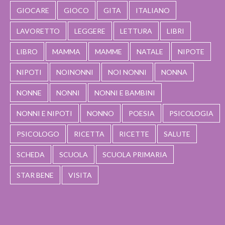
GIOCARE
GIOCO
GITA
ITALIANO
LAVORETTO
LEGGERE
LETTURA
LIBRI
LIBRO
MAMMA
MAMME
NATALE
NIPOTE
NIPOTI
NOINONNI
NOI NONNI
NONNA
NONNE
NONNI
NONNI E BAMBINI
NONNI E NIPOTI
NONNO
POESIA
PSICOLOGIA
PSICOLOGO
RICETTA
RICETTE
SALUTE
SCHEDA
SCUOLA
SCUOLA PRIMARIA
STAR BENE
VISITA