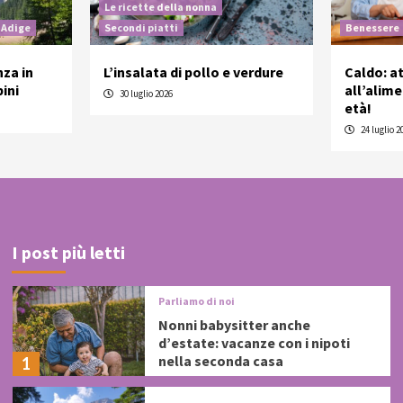
Le ricette della nonna
 Adige
Secondi piatti
Benessere
nza in
L’insalata di pollo e verdure
Caldo: a
ini
all’alim
30 luglio 2026
età!
24 luglio 2
I post più letti
Parliamo di noi
Nonni babysitter anche
d’estate: vacanze con i nipoti
nella seconda casa
1