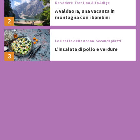
Da vedere
Trentino-Alto Adige
A Valdaora, una vacanza in
montagna con i bambini
2
Le ricette della nonna
Secondi piatti
L’insalata di pollo e verdure
3