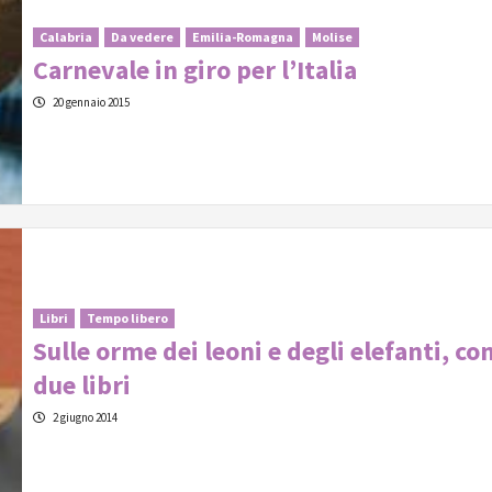
Calabria
Da vedere
Emilia-Romagna
Molise
Carnevale in giro per l’Italia
20 gennaio 2015
Libri
Tempo libero
Sulle orme dei leoni e degli elefanti, co
due libri
2 giugno 2014