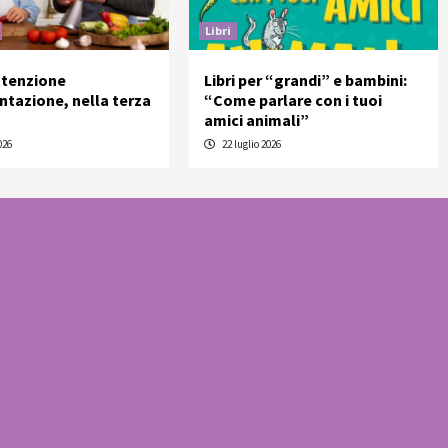
Libri
ttenzione
Libri per “grandi” e bambini:
entazione, nella terza
“Come parlare con i tuoi
amici animali”
026
22 luglio 2026