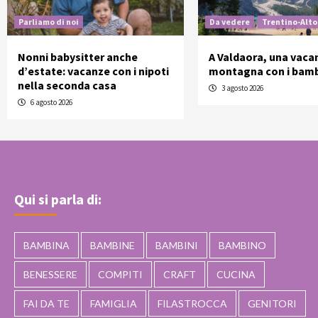
Parliamo di noi
Da vedere
Trentino-Alto
Nonni babysitter anche
A Valdaora, una vaca
d’estate: vacanze con i nipoti
montagna con i bamb
nella seconda casa
3 agosto 2026
6 agosto 2026
Qui si parla di:
BAMBINA
BAMBINE
BAMBINI
BAMBINO
BENESSERE
COMPITI
CRAFT
CUCINA
FAI DA TE
FAMIGLIA
FILASTROCCA
GENITORI