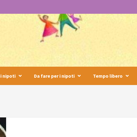
i nipoti
Da fare per i nipoti
Tempo libero