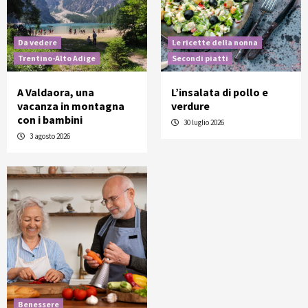
Da vedere
Le ricette della nonna
Trentino-Alto Adige
Secondi piatti
A Valdaora, una
L’insalata di pollo e
vacanza in montagna
verdure
con i bambini
30 luglio 2026
3 agosto 2026
Benessere