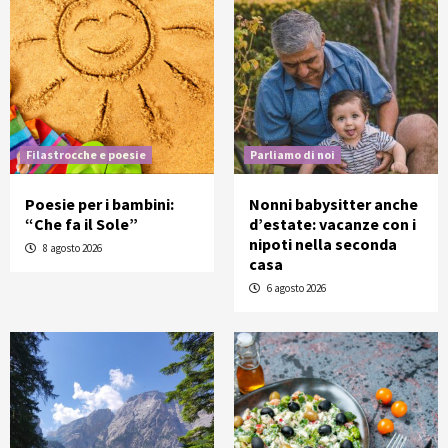
Filastrocche e poesie
Parliamo di noi
Poesie per i bambini:
Nonni babysitter anche
“Che fa il Sole”
d’estate: vacanze con i
nipoti nella seconda
8 agosto 2026
casa
6 agosto 2026