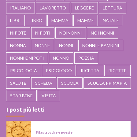
ITALIANO
LAVORETTO
LEGGERE
LETTURA
LIBRI
LIBRO
MAMMA
MAMME
NATALE
NIPOTE
NIPOTI
NOINONNI
NOI NONNI
NONNA
NONNE
NONNI
NONNI E BAMBINI
NONNI E NIPOTI
NONNO
POESIA
PSICOLOGIA
PSICOLOGO
RICETTA
RICETTE
SALUTE
SCHEDA
SCUOLA
SCUOLA PRIMARIA
STAR BENE
VISITA
I post più letti
Filastrocche e poesie