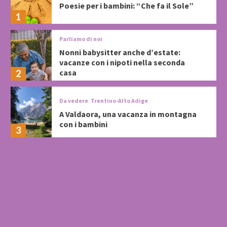
Poesie per i bambini: “Che fa il Sole”
1
Parliamo di noi
Nonni babysitter anche d’estate:
vacanze con i nipoti nella seconda
casa
2
Da vedere
Trentino-Alto Adige
A Valdaora, una vacanza in montagna
con i bambini
3