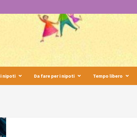
i nipoti
Da fare per i nipoti
Tempo libero