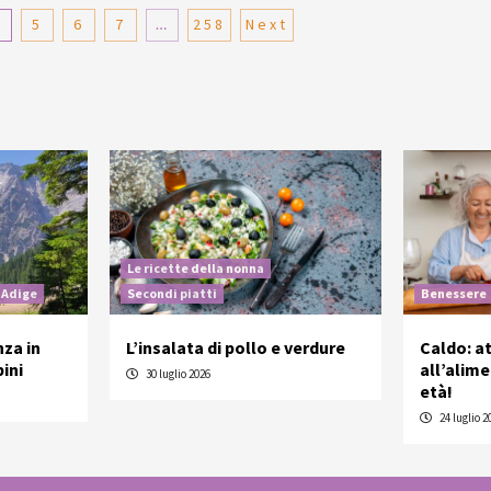
4
5
6
7
…
258
Next
Le ricette della nonna
 Adige
Secondi piatti
Benessere
nza in
L’insalata di pollo e verdure
Caldo: a
ini
all’alim
30 luglio 2026
età!
24 luglio 2