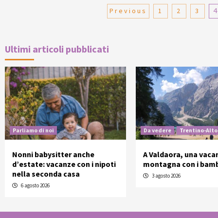
Paginazione
Previous
1
2
3
degli
articoli
Ultimi articoli pubblicati
Parliamo di noi
Da vedere
Trentino-Alto
Nonni babysitter anche
A Valdaora, una vaca
d’estate: vacanze con i nipoti
montagna con i bamb
nella seconda casa
3 agosto 2026
6 agosto 2026