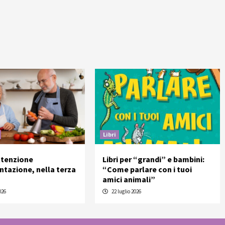
Libri
ttenzione
Libri per “grandi” e bambini:
entazione, nella terza
“Come parlare con i tuoi
amici animali”
026
22 luglio 2026