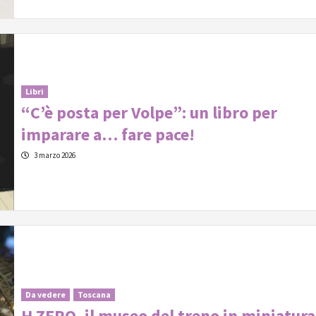
Libri
“C’è posta per Volpe”: un libro per
imparare a… fare pace!
3 marzo 2026
Da vedere
Toscana
H ZERO, il museo del treno in miniatura