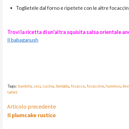
Toglietele dal forno e ripetete con le altre focaccin
Trovi la ricetta di un’altra squisita salsa orientale a
Il babaganush
Tags:
bambini
,
ceci
,
cucina
,
famiglia
,
focacce
,
focaccine
,
hummus
,
liev
tahini
Continue
Articolo precedente
Il plumcake rustico
Reading