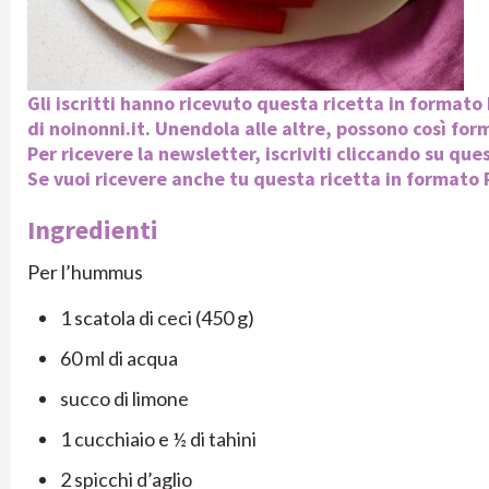
Gli iscritti hanno ricevuto questa ricetta in format
di noinonni.it. Unendola alle altre, possono così forma
Per ricevere la newsletter, iscriviti cliccando su que
Se vuoi ricevere anche tu questa ricetta in formato P
Ingredienti
Per l’hummus
1 scatola di ceci (450 g)
60 ml di acqua
succo di limone
1 cucchiaio e ½ di tahini
2 spicchi d’aglio