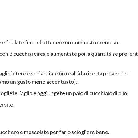
atore e frullate fino ad ottenere un composto cremoso.
on 3 cucchiai circa e aumentate poi la quantità se preferi
lio intero e schiacciato (in realtà la ricetta prevede di
eriamo un gusto meno accentuato).
gliete l’aglio e aggiungete un paio di cucchiaio di olio.
ervite.
 zucchero e mescolate per farlo sciogliere bene.