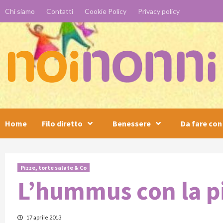
Skip
Chi siamo
Contatti
Cookie Policy
Privacy policy
to
content
Home
Filo diretto
Benessere
Da fare con 
Pizze, torte salate & Co
L’hummus con la p
17 aprile 2013