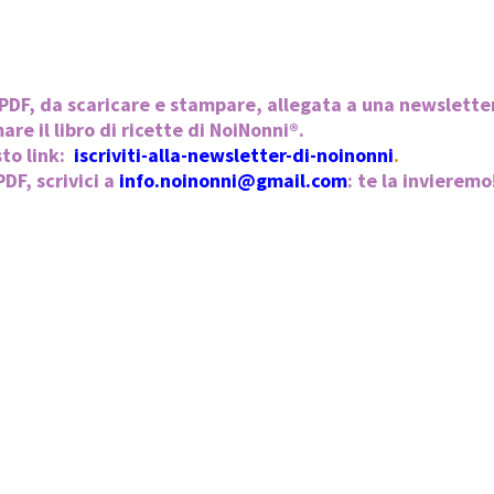
o PDF, da scaricare e stampare, allegata a una newslette
re il libro di ricette di NoiNonni®.
sto link:
iscriviti-alla-newsletter-di-noinonni
.
DF, scrivici a
info.noinonni@gmail.com
: te la invieremo