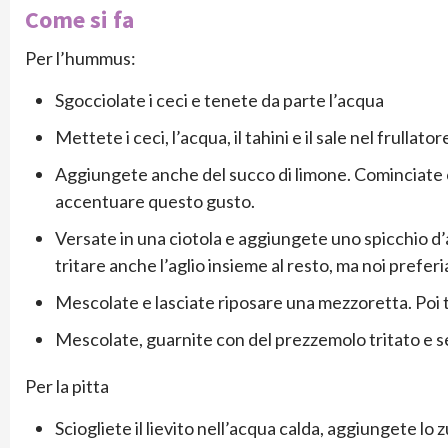
Come si fa
Per l’hummus:
Sgocciolate i ceci e tenete da parte l’acqua
Mettete i ceci, l’acqua, il tahini e il sale nel frull
Aggiungete anche del succo di limone. Cominciate c
accentuare questo gusto.
Versate in una ciotola e aggiungete uno spicchio d’ag
tritare anche l’aglio insieme al resto, ma noi pref
Mescolate e lasciate riposare una mezzoretta. Poi to
Mescolate, guarnite con del prezzemolo tritato e s
Per la pitta
Sciogliete il lievito nell’acqua calda, aggiungete lo