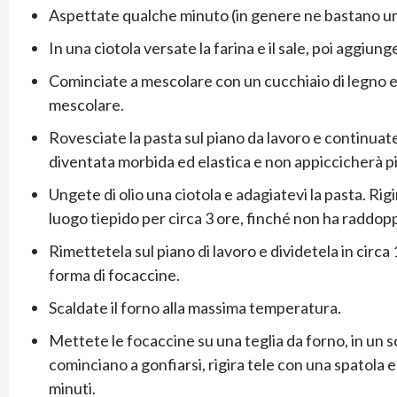
Aspettate qualche minuto (in genere ne bastano un
In una ciotola versate la farina e il sale, poi aggiun
Cominciate a mescolare con un cucchiaio di legno e
mescolare.
Rovesciate la pasta sul piano da lavoro e continuate
diventata morbida ed elastica e non appiccicherà pi
Ungete di olio una ciotola e adagiatevi la pasta. Rig
luogo tiepido per circa 3 ore, finché non ha raddop
Rimettetela sul piano di lavoro e dividetela in circa 
forma di focaccine.
Scaldate il forno alla massima temperatura.
Mettete le focaccine su una teglia da forno, in un 
cominciano a gonfiarsi, rigira tele con una spatola e
minuti.