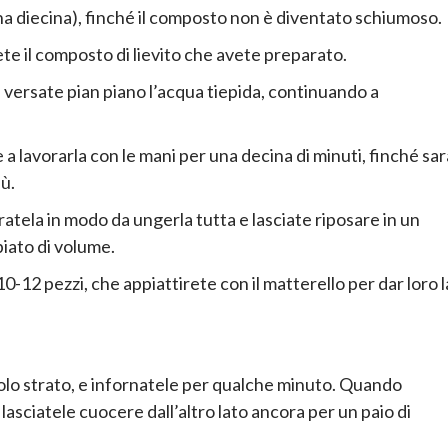
a diecina), finché il composto non è diventato schiumoso.
gete il composto di lievito che avete preparato.
 versate pian piano l’acqua tiepida, continuando a
 a lavorarla con le mani per una decina di minuti, finché sar
ù.
iratela in modo da ungerla tutta e lasciate riposare in un
piato di volume.
10-12 pezzi, che appiattirete con il matterello per dar loro l
solo strato, e infornatele per qualche minuto. Quando
 lasciatele cuocere dall’altro lato ancora per un paio di