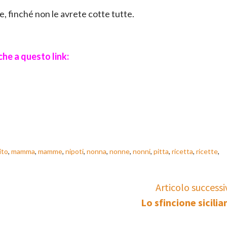
e, finché non le avrete cotte tutte.
nche a questo link:
ito
,
mamma
,
mamme
,
nipoti
,
nonna
,
nonne
,
nonni
,
pitta
,
ricetta
,
ricette
,
Articolo successi
Lo sfincione sicilia