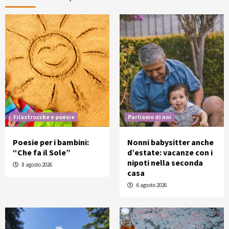
Filastrocche e poesie
Parliamo di noi
Poesie per i bambini:
Nonni babysitter anche
“Che fa il Sole”
d’estate: vacanze con i
nipoti nella seconda
8 agosto 2026
casa
6 agosto 2026