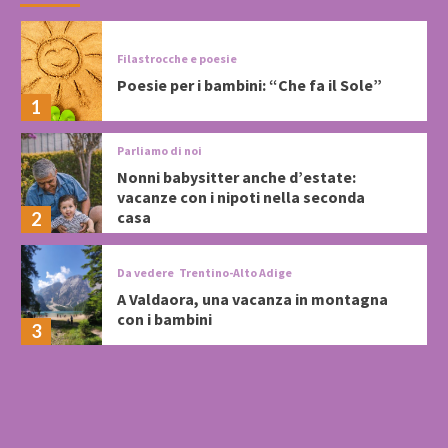
Filastrocche e poesie
Poesie per i bambini: “Che fa il Sole”
1
Parliamo di noi
Nonni babysitter anche d’estate:
vacanze con i nipoti nella seconda
casa
2
Da vedere
Trentino-Alto Adige
A Valdaora, una vacanza in montagna
con i bambini
3