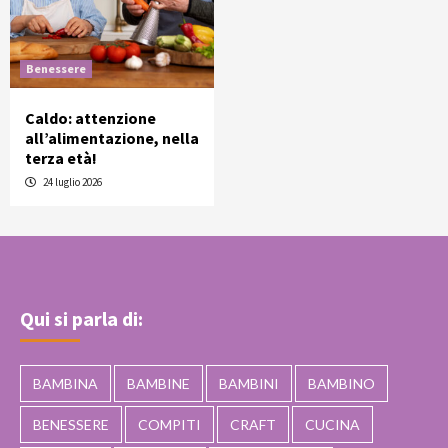
Benessere
Caldo: attenzione
all’alimentazione, nella
terza età!
24 luglio 2026
Qui si parla di:
BAMBINA
BAMBINE
BAMBINI
BAMBINO
BENESSERE
COMPITI
CRAFT
CUCINA