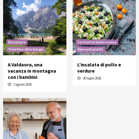
Da vedere
Le ricette della nonna
Trentino-Alto Adige
Secondi piatti
A Valdaora, una
L’insalata di pollo e
vacanza in montagna
verdure
con i bambini
30 luglio 2026
3 agosto 2026