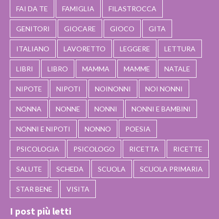
FAI DA TE
FAMIGLIA
FILASTROCCA
GENITORI
GIOCARE
GIOCO
GITA
ITALIANO
LAVORETTO
LEGGERE
LETTURA
LIBRI
LIBRO
MAMMA
MAMME
NATALE
NIPOTE
NIPOTI
NOINONNI
NOI NONNI
NONNA
NONNE
NONNI
NONNI E BAMBINI
NONNI E NIPOTI
NONNO
POESIA
PSICOLOGIA
PSICOLOGO
RICETTA
RICETTE
SALUTE
SCHEDA
SCUOLA
SCUOLA PRIMARIA
STAR BENE
VISITA
I post più letti