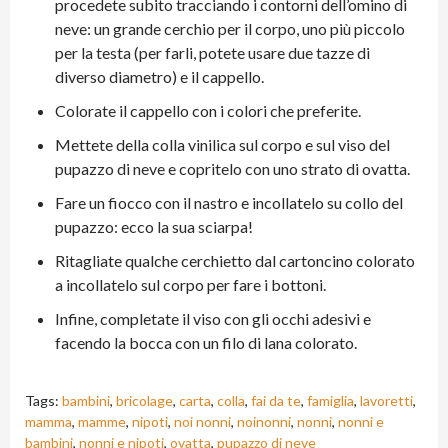
procedete subito tracciando i contorni dell’omino di
neve: un grande cerchio per il corpo, uno più piccolo
per la testa (per farli, potete usare due tazze di
diverso diametro) e il cappello.
Colorate il cappello con i colori che preferite.
Mettete della colla vinilica sul corpo e sul viso del
pupazzo di neve e copritelo con uno strato di ovatta.
Fare un fiocco con il nastro e incollatelo su collo del
pupazzo: ecco la sua sciarpa!
Ritagliate qualche cerchietto dal cartoncino colorato
a incollatelo sul corpo per fare i bottoni.
Infine, completate il viso con gli occhi adesivi e
facendo la bocca con un filo di lana colorato.
Tags:
bambini
,
bricolage
,
carta
,
colla
,
fai da te
,
famiglia
,
lavoretti
,
mamma
,
mamme
,
nipoti
,
noi nonni
,
noinonni
,
nonni
,
nonni e
bambini
,
nonni e nipoti
,
ovatta
,
pupazzo di neve