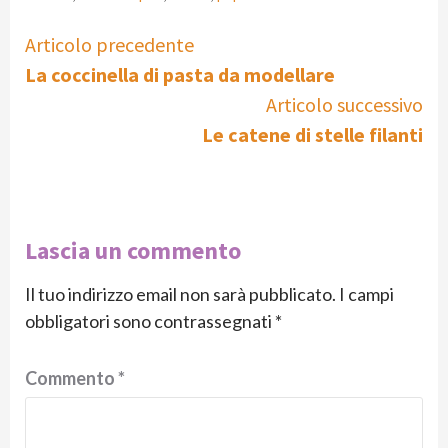
Continue
Articolo precedente
La coccinella di pasta da modellare
Reading
Articolo successivo
Le catene di stelle filanti
Lascia un commento
Il tuo indirizzo email non sarà pubblicato.
I campi
obbligatori sono contrassegnati
*
Commento
*