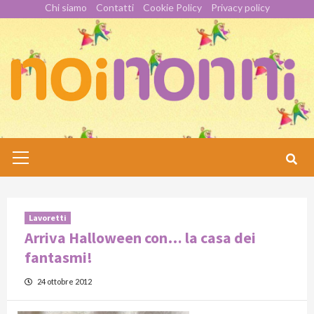
Skip
Chi siamo
Contatti
Cookie Policy
Privacy policy
to
content
Primary
Menu
Lavoretti
Arriva Halloween con… la casa dei
fantasmi!
24 ottobre 2012