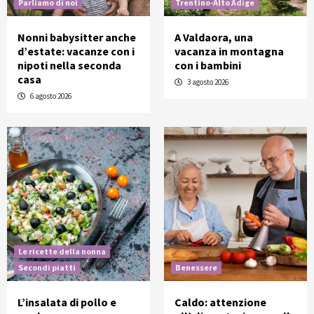
Parliamo di noi
Trentino-Alto Adige
Nonni babysitter anche
A Valdaora, una
d’estate: vacanze con i
vacanza in montagna
nipoti nella seconda
con i bambini
casa
3 agosto 2026
6 agosto 2026
Le ricette della nonna
Secondi piatti
Benessere
L’insalata di pollo e
Caldo: attenzione