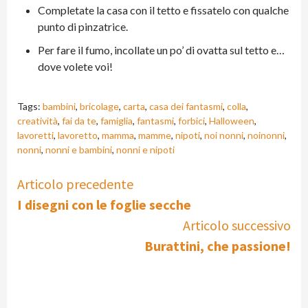
Completate la casa con il tetto e fissatelo con qualche
punto di pinzatrice.
Per fare il fumo, incollate un po’ di ovatta sul tetto e…
dove volete voi!
Tags:
bambini
,
bricolage
,
carta
,
casa dei fantasmi
,
colla
,
creatività
,
fai da te
,
famiglia
,
fantasmi
,
forbici
,
Halloween
,
lavoretti
,
lavoretto
,
mamma
,
mamme
,
nipoti
,
noi nonni
,
noinonni
,
nonni
,
nonni e bambini
,
nonni e nipoti
Continue
Articolo precedente
I disegni con le foglie secche
Reading
Articolo successivo
Burattini, che passione!