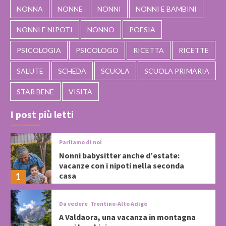
NONNA
NONNE
NONNI
NONNI E BAMBINI
NONNI E NIPOTI
NONNO
POESIA
PSICOLOGIA
PSICOLOGO
RICETTA
RICETTE
SALUTE
SCHEDA
SCUOLA
SCUOLA PRIMARIA
STAR BENE
VISITA
I post più letti
Parliamo di noi
Nonni babysitter anche d’estate:
vacanze con i nipoti nella seconda
casa
1
Da vedere
Trentino-Alto Adige
A Valdaora, una vacanza in montagna