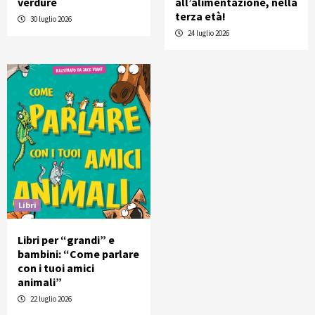
verdure
all’alimentazione, nella
terza età!
30 luglio 2026
24 luglio 2026
Libri
Libri per “grandi” e
bambini: “Come parlare
con i tuoi amici
animali”
22 luglio 2026