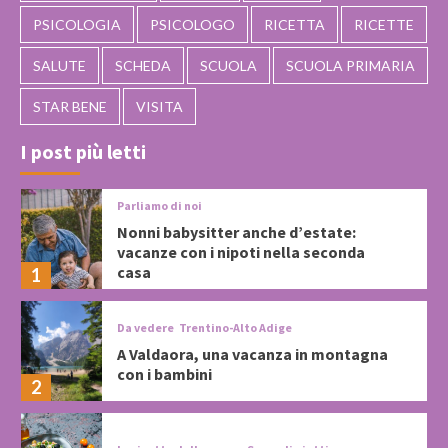
PSICOLOGIA
PSICOLOGO
RICETTA
RICETTE
SALUTE
SCHEDA
SCUOLA
SCUOLA PRIMARIA
STAR BENE
VISITA
I post più letti
Parliamo di noi
Nonni babysitter anche d’estate:
vacanze con i nipoti nella seconda
casa
1
Da vedere
Trentino-Alto Adige
A Valdaora, una vacanza in montagna
con i bambini
2