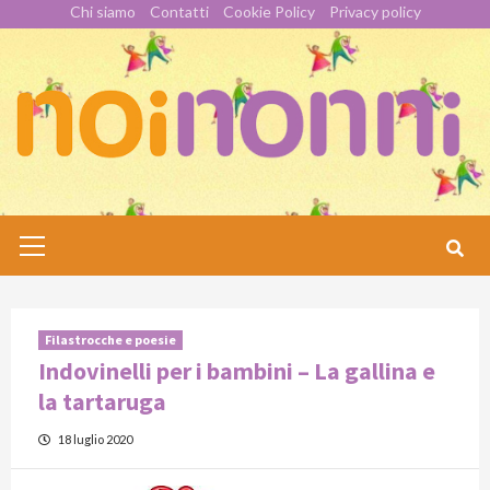
Skip
Chi siamo
Contatti
Cookie Policy
Privacy policy
to
content
Primary
Menu
Filastrocche e poesie
Indovinelli per i bambini – La gallina e
la tartaruga
18 luglio 2020