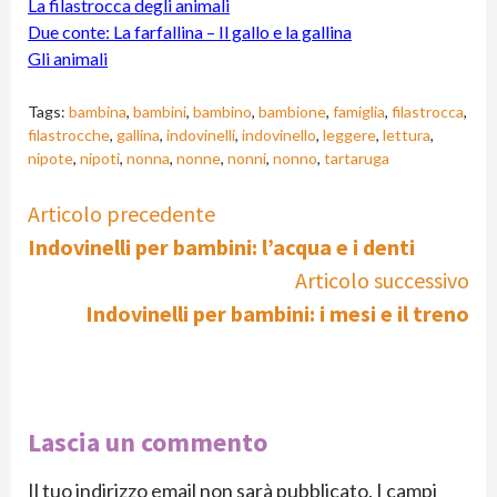
La filastrocca degli animali
Due conte: La farfallina – Il gallo e la gallina
Gli animali
Tags:
bambina
,
bambini
,
bambino
,
bambione
,
famiglia
,
filastrocca
,
filastrocche
,
gallina
,
indovinelli
,
indovinello
,
leggere
,
lettura
,
nipote
,
nipoti
,
nonna
,
nonne
,
nonni
,
nonno
,
tartaruga
Continue
Articolo precedente
Indovinelli per bambini: l’acqua e i denti
Reading
Articolo successivo
Indovinelli per bambini: i mesi e il treno
Lascia un commento
Il tuo indirizzo email non sarà pubblicato.
I campi