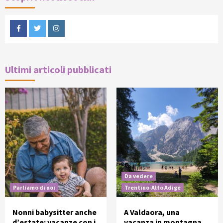
Facebook
Twitter
Instagram
Ultimi articoli pubblicati
Da vedere
Parliamo di noi
Trentino-Alto Adige
Nonni babysitter anche
A Valdaora, una
d’estate: vacanze con i
vacanza in montagna