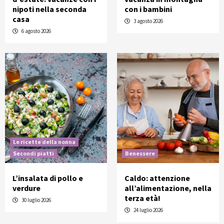
nipoti nella seconda
con i bambini
casa
3 agosto 2026
6 agosto 2026
Le ricette della nonna
Secondi piatti
Benessere
L’insalata di pollo e
Caldo: attenzione
verdure
all’alimentazione, nella
terza età!
30 luglio 2026
24 luglio 2026