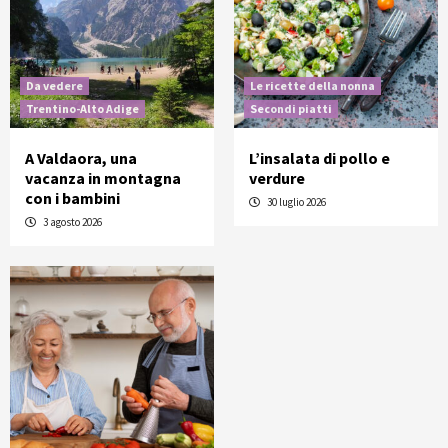
Da vedere
Le ricette della nonna
Trentino-Alto Adige
Secondi piatti
A Valdaora, una
L’insalata di pollo e
vacanza in montagna
verdure
con i bambini
30 luglio 2026
3 agosto 2026