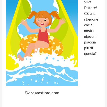
Viva
l’estate!
C’è una
stagione
che ai
nostri
nipotini
piaccia
più di
questa?
©dreamstime.com