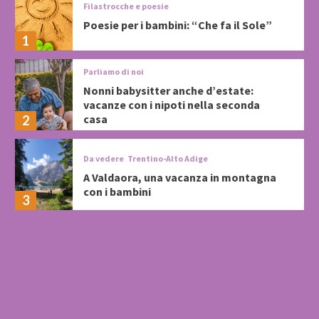
Filastrocche e poesie
Poesie per i bambini: “Che fa il Sole”
1
Parliamo di noi
Nonni babysitter anche d’estate:
vacanze con i nipoti nella seconda
casa
2
Da vedere
Trentino-Alto Adige
A Valdaora, una vacanza in montagna
con i bambini
3