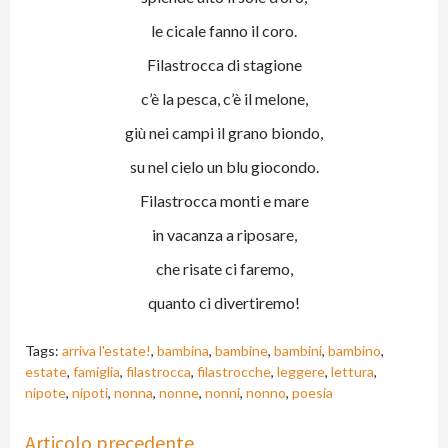
le cicale fanno il coro.
Filastrocca di stagione
c’è la pesca, c’è il melone,
giù nei campi il grano biondo,
su nel cielo un blu giocondo.
Filastrocca monti e mare
in vacanza a riposare,
che risate ci faremo,
quanto ci divertiremo!
Tags:
arriva l'estate!
,
bambina
,
bambine
,
bambini
,
bambino
,
estate
,
famiglia
,
filastrocca
,
filastrocche
,
leggere
,
lettura
,
nipote
,
nipoti
,
nonna
,
nonne
,
nonni
,
nonno
,
poesia
Continue
Articolo precedente