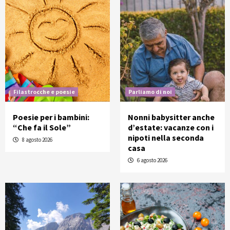
Filastrocche e poesie
Parliamo di noi
Poesie per i bambini:
Nonni babysitter anche
“Che fa il Sole”
d’estate: vacanze con i
nipoti nella seconda
8 agosto 2026
casa
6 agosto 2026