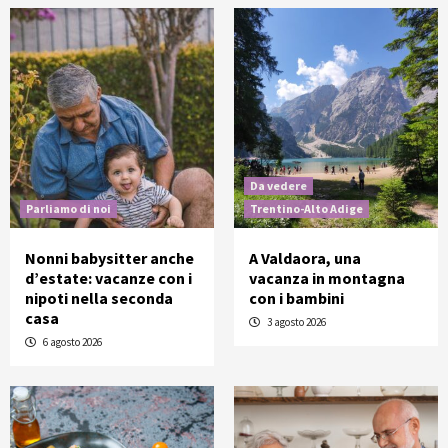
Da vedere
Parliamo di noi
Trentino-Alto Adige
Nonni babysitter anche
A Valdaora, una
d’estate: vacanze con i
vacanza in montagna
nipoti nella seconda
con i bambini
casa
3 agosto 2026
6 agosto 2026