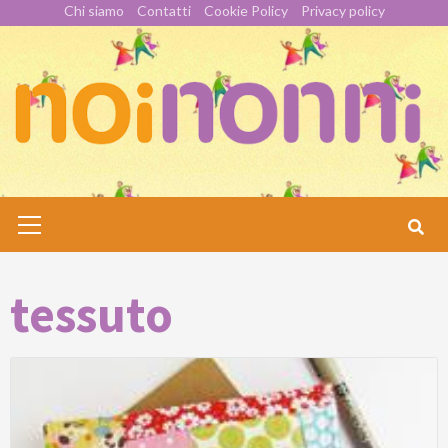
Skip
Chi siamo
Contatti
Cookie Policy
Privacy policy
to
content
Primary
Menu
tessuto