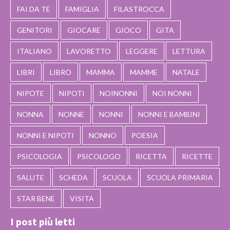
FAI DA TE
FAMIGLIA
FILASTROCCA
GENITORI
GIOCARE
GIOCO
GITA
ITALIANO
LAVORETTO
LEGGERE
LETTURA
LIBRI
LIBRO
MAMMA
MAMME
NATALE
NIPOTE
NIPOTI
NOINONNI
NOI NONNI
NONNA
NONNE
NONNI
NONNI E BAMBINI
NONNI E NIPOTI
NONNO
POESIA
PSICOLOGIA
PSICOLOGO
RICETTA
RICETTE
SALUTE
SCHEDA
SCUOLA
SCUOLA PRIMARIA
STAR BENE
VISITA
I post più letti