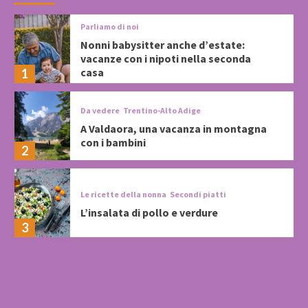
Parliamo di noi
Nonni babysitter anche d’estate:
vacanze con i nipoti nella seconda
casa
1
Da vedere
Trentino-Alto Adige
A Valdaora, una vacanza in montagna
con i bambini
2
Le ricette della nonna
Secondi piatti
L’insalata di pollo e verdure
3