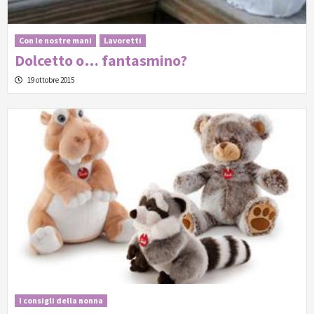
Con le nostre mani
Lavoretti
Dolcetto o… fantasmino?
19 ottobre 2015
I consigli della nonna