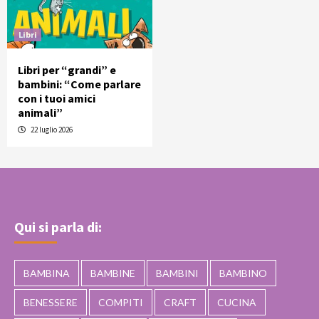
Libri
Libri per “grandi” e
bambini: “Come parlare
con i tuoi amici
animali”
22 luglio 2026
Qui si parla di:
BAMBINA
BAMBINE
BAMBINI
BAMBINO
BENESSERE
COMPITI
CRAFT
CUCINA