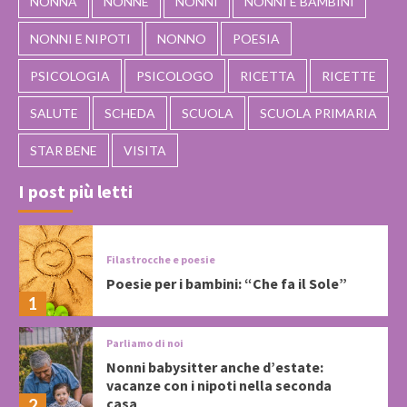
NONNA
NONNE
NONNI
NONNI E BAMBINI
NONNI E NIPOTI
NONNO
POESIA
PSICOLOGIA
PSICOLOGO
RICETTA
RICETTE
SALUTE
SCHEDA
SCUOLA
SCUOLA PRIMARIA
STAR BENE
VISITA
I post più letti
Filastrocche e poesie
Poesie per i bambini: “Che fa il Sole”
1
Parliamo di noi
Nonni babysitter anche d’estate:
vacanze con i nipoti nella seconda
casa
2