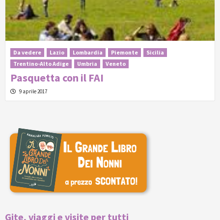
Da vedere
Lazio
Lombardia
Piemonte
Sicilia
Trentino-Alto Adige
Umbria
Veneto
Pasquetta con il FAI
9 aprile 2017
Gite, viaggi e visite per tutti