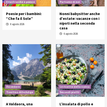
Filastrocche e poesie
Parliamo di noi
Poesie per i bambini:
Nonni babysitter anche
“Che fa il Sole”
d’estate: vacanze con i
nipoti nella seconda
8 agosto 2026
casa
6 agosto 2026
Da vedere
Le ricette della nonna
Trentino-Alto Adige
Secondi piatti
A Valdaora, una
L’insalata di pollo e