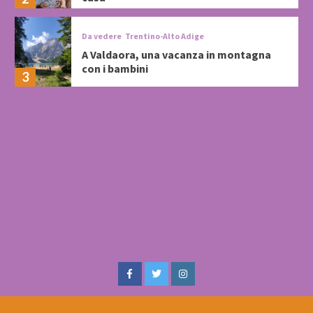
Da vedere
Trentino-Alto Adige
A Valdaora, una vacanza in montagna
con i bambini
3
Facebook
Twitter
Instagram