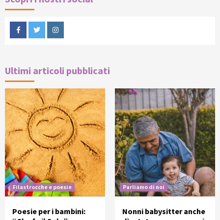
Facebook
Twitter
Instagram
Ultimi articoli pubblicati
Filastrocche e poesie
Parliamo di noi
Poesie per i bambini:
Nonni babysitter anche