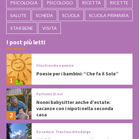
PSICOLOGIA
PSICOLOGO
RICETTA
RICETTE
SALUTE
SCHEDA
SCUOLA
SCUOLA PRIMARIA
STAR BENE
VISITA
I post più letti
Filastrocche e poesie
Poesie per i bambini: “Che fa il Sole”
1
Parliamo di noi
Nonni babysitter anche d’estate:
vacanze con i nipoti nella seconda
casa
2
Da vedere
Trentino-Alto Adige