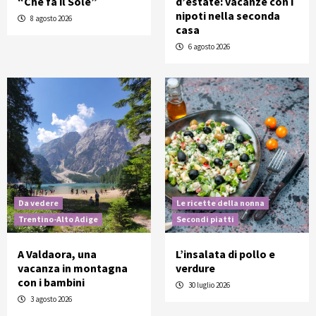
“Che fa il Sole”
d’estate: vacanze con i
nipoti nella seconda
8 agosto 2026
casa
6 agosto 2026
Da vedere
Le ricette della nonna
Trentino-Alto Adige
Secondi piatti
A Valdaora, una
L’insalata di pollo e
vacanza in montagna
verdure
con i bambini
30 luglio 2026
3 agosto 2026