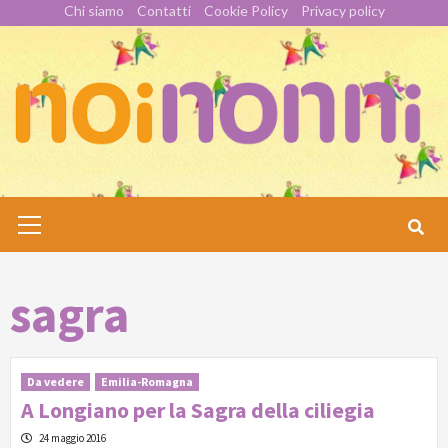
Skip
Chi siamo
Contatti
Cookie Policy
Privacy policy
to
content
Primary
Menu
sagra
Da vedere
Emilia-Romagna
A Longiano per la Sagra della ciliegia
24 maggio 2016