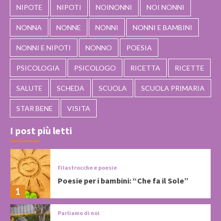
NIPOTE
NIPOTI
NOINONNI
NOI NONNI
NONNA
NONNE
NONNI
NONNI E BAMBINI
NONNI E NIPOTI
NONNO
POESIA
PSICOLOGIA
PSICOLOGO
RICETTA
RICETTE
SALUTE
SCHEDA
SCUOLA
SCUOLA PRIMARIA
STAR BENE
VISITA
I post più letti
Filastrocche e poesie
Poesie per i bambini: “Che fa il Sole”
1
Parliamo di noi