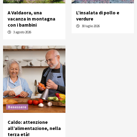
A Valdaora, una
L’insalata di pollo e
vacanza in montagna
verdure
con i bambini
30 luglio 2026
3 agosto 2026
Benessere
Caldo: attenzione
all’alimentazione, nella
terza età!