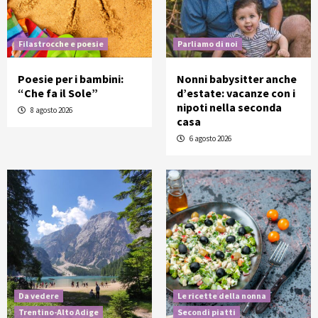
Filastrocche e poesie
Parliamo di noi
Poesie per i bambini:
Nonni babysitter anche
“Che fa il Sole”
d’estate: vacanze con i
nipoti nella seconda
8 agosto 2026
casa
6 agosto 2026
Da vedere
Le ricette della nonna
Trentino-Alto Adige
Secondi piatti