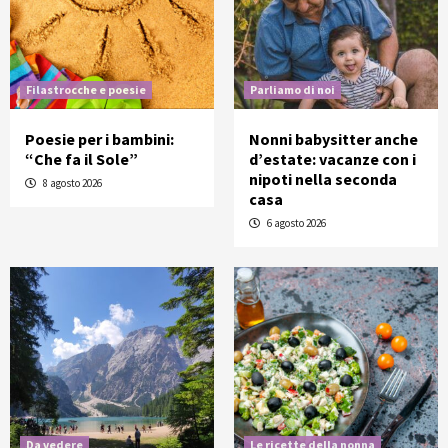
Filastrocche e poesie
Parliamo di noi
Poesie per i bambini:
Nonni babysitter anche
“Che fa il Sole”
d’estate: vacanze con i
nipoti nella seconda
8 agosto 2026
casa
6 agosto 2026
Da vedere
Le ricette della nonna