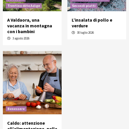
Trentino-Alto Adige
Secondi piatti
A Valdaora, una
L’insalata di pollo e
vacanza in montagna
verdure
con i bambini
30 luglio 2026
3 agosto 2026
Benessere
Caldo: attenzione
all’alimentazione, nella