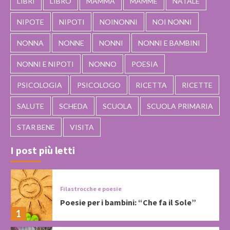
LIBRI
LIBRO
MAMMA
MAMME
NATALE
NIPOTE
NIPOTI
NOINONNI
NOI NONNI
NONNA
NONNE
NONNI
NONNI E BAMBINI
NONNI E NIPOTI
NONNO
POESIA
PSICOLOGIA
PSICOLOGO
RICETTA
RICETTE
SALUTE
SCHEDA
SCUOLA
SCUOLA PRIMARIA
STAR BENE
VISITA
I post più letti
Filastrocche e poesie
Poesie per i bambini: “Che fa il Sole”
1