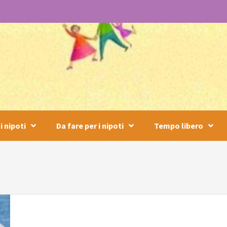
i nipoti
Da fare per i nipoti
Tempo libero