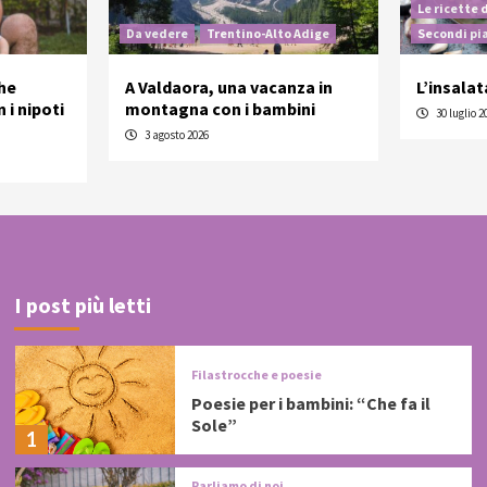
Le ricette 
Da vedere
Trentino-Alto Adige
Secondi pi
he
A Valdaora, una vacanza in
L’insalat
 i nipoti
montagna con i bambini
30 luglio 2
3 agosto 2026
I post più letti
Filastrocche e poesie
Poesie per i bambini: “Che fa il
Sole”
1
Parliamo di noi