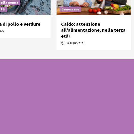
della nonna
atti
Benessere
a di pollo e verdure
Caldo: attenzione
all’alimentazione, nella terza
026
età!
24 luglio 2026