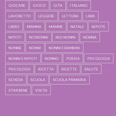
GIOCARE
GIOCO
GITA
ITALIANO
LAVORETTO
LEGGERE
LETTURA
LIBRI
LIBRO
MAMMA
MAMME
NATALE
NIPOTE
NIPOTI
NOINONNI
NOI NONNI
NONNA
NONNE
NONNI
NONNI E BAMBINI
NONNI E NIPOTI
NONNO
POESIA
PSICOLOGIA
PSICOLOGO
RICETTA
RICETTE
SALUTE
SCHEDA
SCUOLA
SCUOLA PRIMARIA
STAR BENE
VISITA