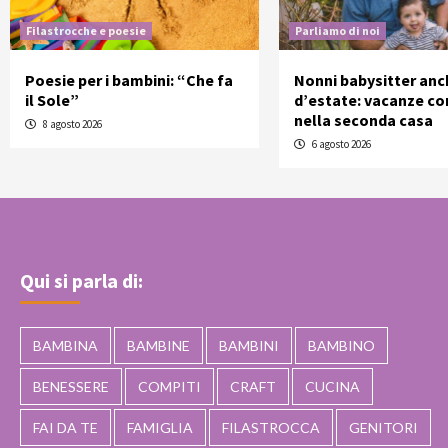
Filastrocche e poesie
Parliamo di noi
Poesie per i bambini: “Che fa
Nonni babysitter anc
il Sole”
d’estate: vacanze con
nella seconda casa
8 agosto 2026
6 agosto 2026
Qui si parla di:
BAMBINA
BAMBINE
BAMBINI
BAMBINO
BENESSERE
COMPITI
CRAFT
CUCINA
FAI DA TE
FAMIGLIA
FILASTROCCA
GENITORI