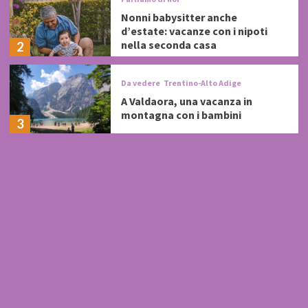
Nonni babysitter anche
d’estate: vacanze con i nipoti
nella seconda casa
2
Da vedere
Trentino-Alto Adige
A Valdaora, una vacanza in
montagna con i bambini
3