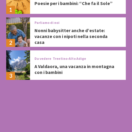
Poesie per i bambini: “Che fa il Sole”
1
Parliamo di noi
Nonni babysitter anche d’estate:
vacanze con i nipoti nella seconda
casa
2
Da vedere
Trentino-Alto Adige
A Valdaora, una vacanza in montagna
con i bambini
3