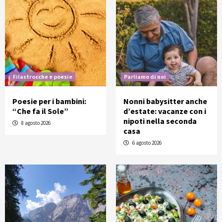
Filastrocche e poesie
Parliamo di noi
Poesie per i bambini:
Nonni babysitter anche
“Che fa il Sole”
d’estate: vacanze con i
nipoti nella seconda
8 agosto 2026
casa
6 agosto 2026