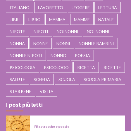
ITALIANO
LAVORETTO
LEGGERE
LETTURA
LIBRI
LIBRO
MAMMA
MAMME
NATALE
NIPOTE
NIPOTI
NOINONNI
NOI NONNI
NONNA
NONNE
NONNI
NONNI E BAMBINI
NONNI E NIPOTI
NONNO
POESIA
PSICOLOGIA
PSICOLOGO
RICETTA
RICETTE
SALUTE
SCHEDA
SCUOLA
SCUOLA PRIMARIA
STAR BENE
VISITA
I post più letti
Filastrocche e poesie