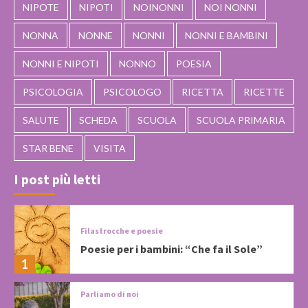
NIPOTE
NIPOTI
NOINONNI
NOI NONNI
NONNA
NONNE
NONNI
NONNI E BAMBINI
NONNI E NIPOTI
NONNO
POESIA
PSICOLOGIA
PSICOLOGO
RICETTA
RICETTE
SALUTE
SCHEDA
SCUOLA
SCUOLA PRIMARIA
STAR BENE
VISITA
I post più letti
Filastrocche e poesie
Poesie per i bambini: “Che fa il Sole”
1
Parliamo di noi