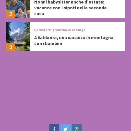
Nonni babysitter anche d’estate:
vacanze con i nipoti nella seconda
casa
2
Da vedere
Trentino-Alto Adige
A Valdaora, una vacanza in montagna
con i bambini
3