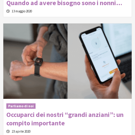
Quando ad avere bisogno sono i nonni…
13 maggio 2020
Parliamo di noi
Occuparci dei nostri “grandi anziani”: un
compito importante
23 aprile 2020