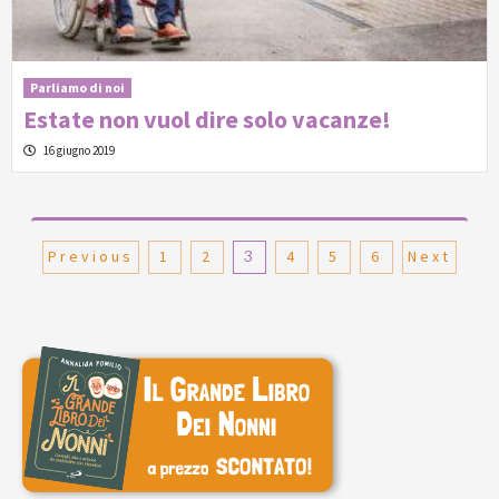
Parliamo di noi
Estate non vuol dire solo vacanze!
16 giugno 2019
Paginazione
Previous
1
2
3
4
5
6
Next
degli
articoli