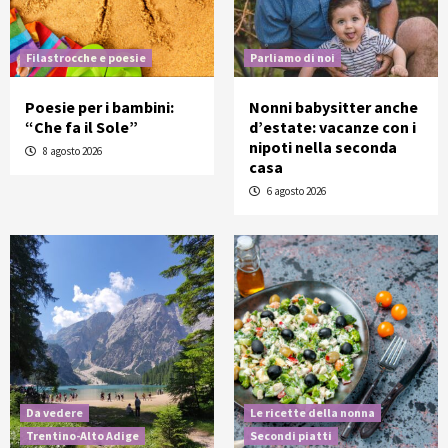
Filastrocche e poesie
Parliamo di noi
Poesie per i bambini:
Nonni babysitter anche
“Che fa il Sole”
d’estate: vacanze con i
nipoti nella seconda
8 agosto 2026
casa
6 agosto 2026
Da vedere
Le ricette della nonna
Trentino-Alto Adige
Secondi piatti