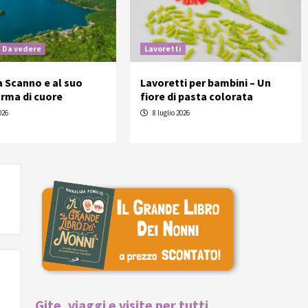
Da vedere
Lavoretti
 a Scanno e al suo
Lavoretti per bambini – Un
orma di cuore
fiore di pasta colorata
026
8 luglio 2026
Gite, viaggi e visite per tutti