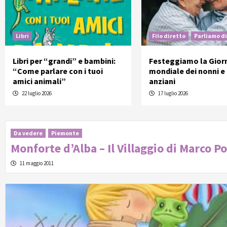
Libri
Filo diretto
Parliamo di
Libri per “grandi” e bambini:
Festeggiamo la Gior
“Come parlare con i tuoi
mondiale dei nonni e 
amici animali”
anziani
22 luglio 2026
17 luglio 2026
Da vedere
Piemonte
Monforte d’Alba – Il Villaggio di Marco Po
11 maggio 2011