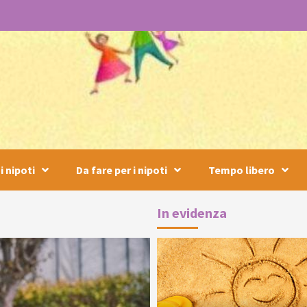
i nipoti
Da fare per i nipoti
Tempo libero
In evidenza