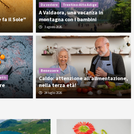
Da vedere
Trentino-Alto Adige
A Valdaora, una vacanza in
 fa il Sole”
montagna con i bambini
3 agosto 2026
Benessere
Caldo: attenzione all’alimentazione,
atti
ure
nella terza età!
24 luglio 2026