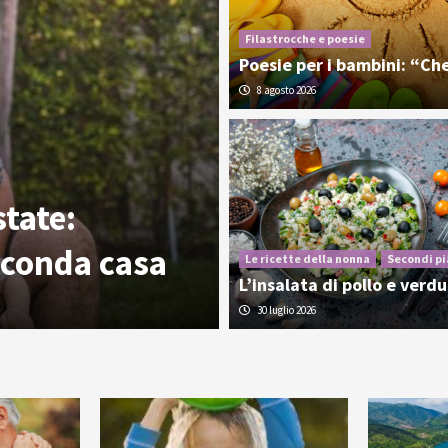
Filastrocche e poesie
Poesie per i bambini: “Che
8 agosto 2026
tate:
seconda casa
Le ricette della nonna
Secondi pi
L’insalata di pollo e verd
30 luglio 2026