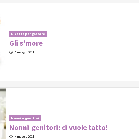
Ricette per giocare
Gli s’more
5 maggio 2011
Nonni e genitori
Nonni-genitori: ci vuole tatto!
4 maggio 2011