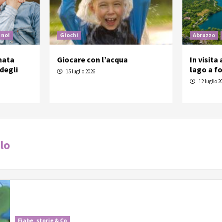
 noi
Giochi
Abruzzo
nata
Giocare con l’acqua
In visita
degli
lago a f
15 luglio 2026
12 luglio 2
lo
Fiabe, storie & Co